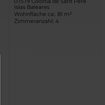
07579 Colònia de Sant Pere
Islas Baleares
Wohnfläche ca.: 81 m²
Zimmeranzahl: 4
Consent Manager
HILFE
Um fortfahren zu können,müssen Sie eine Cook
Auswahl treffen. Nachfolgend erhalten Sie ein
Erläuterung der verschiedenen Optionen und ih
Bedeutung.