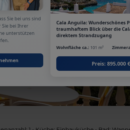
ss Sie bei uns sind
Cala Anguila: Wunderschönes 
 Sie bei Ihrer
traumhaftem Blick über die Cal
he unterstützen
direktem Strandzugang
fen.
Wohnfläche ca.:
101 m²
Zimmera
fnehmen
Preis: 895.000 
enanzahl: 1 • Küche: Einbauküche • Bad: Wanne