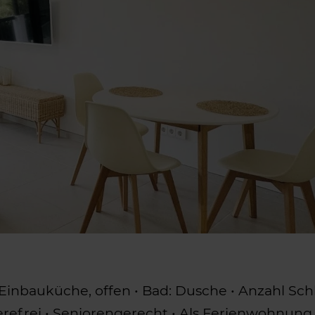
Einbauküche, offen • Bad: Dusche • Anzahl Schl
rrierefrei • Seniorengerecht • Als Ferienwohnu