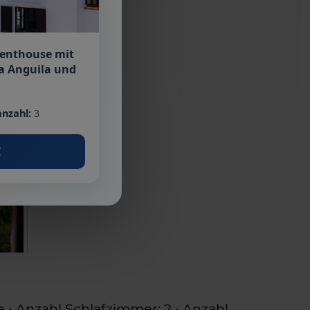
Penthouse mit
a Anguila und
nzahl:
3
€
 • Anzahl Schlafzimmer: 2 • Anzahl