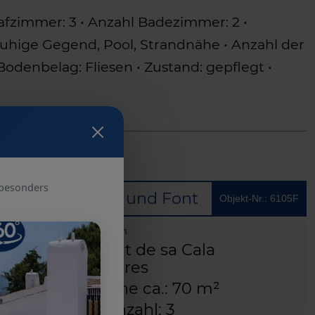
afzimmer: 3 • Anzahl Badezimmer: 2 •
 ruhige Gegend, Pool, Strandnähe • Anzahl der
Bodenbelag: Fliesen • Zustand: gepflegt •
 besonders
Objekt-Nr.: 6105F
Font de sa Cala: Exklusive Wohnung mit atemberaubendem Ausblick auf das Meer, die Berge und Font de Sa Cala
Basisinformationen
T
07589 Font de sa Cala
Islas Baleares
Wohnfläche ca.: 70 m²
Zimmeranzahl: 3