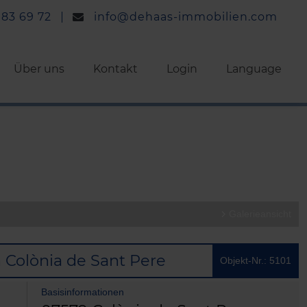
 83 69 72
info@dehaas-immobilien.com
Über uns
Kontakt
Login
Language
Galerieansicht
Colònia de Sant Pere
Objekt-Nr.: 5101
Basisinformationen