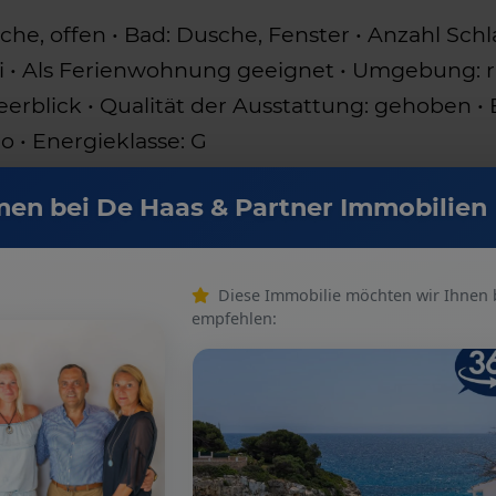
, offen • Bad: Dusche, Fenster • Anzahl Schl
efrei • Als Ferienwohnung geeignet • Umgebung:
Meerblick • Qualität der Ausstattung: gehoben • 
o • Energieklasse: G
en bei De Haas & Partner Immobilien
Diese Immobilie möchten wir Ihnen
empfehlen:
RESERVIER