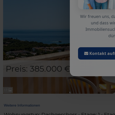
Wir freuen uns, da
und dass wir
Immobiliensuc
dür
Kontakt au
Preis: 385.000 €
17
Weitere Informationen
Wohnungstyp: Dachgeschoss • Etage: 1 • Etag