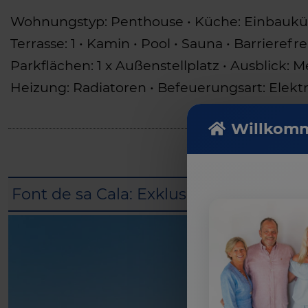
Wohnungstyp: Penthouse • Küche: Einbauküche
Terrasse: 1 • Kamin • Pool • Sauna • Barrier
Parkflächen: 1 x Außenstellplatz • Ausblick: 
Heizung: Radiatoren • Befeuerungsart: Elektr
Willkomm