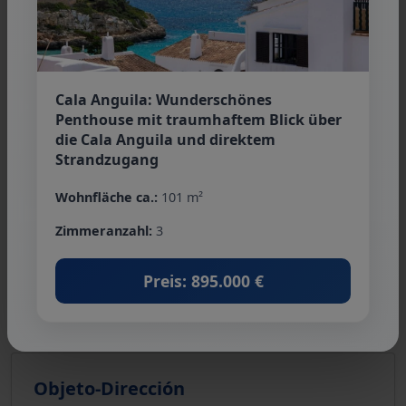
Cala Anguila: Wunderschönes
Penthouse mit traumhaftem Blick über
De Haas & Partner Immobilien
die Cala Anguila und direktem
Strandzugang
Teléfono:
+34 971 83 69 72
info@dehaas-immobilien.com
Wohnfläche ca.:
101 m²
Zimmeranzahl:
3
Preis: 895.000 €
Solicitar exposé
Objeto-Dirección