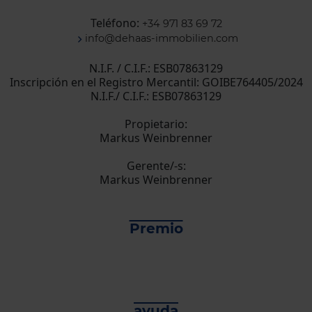
Teléfono:
+34 971 83 69 72
info@dehaas-immobilien.com
N.I.F. / C.I.F.: ESB07863129
Inscripción en el Registro Mercantil: GOIBE764405/2024
N.I.F./ C.I.F.: ESB07863129
Propietario:
Markus Weinbrenner
Gerente/-s:
Markus Weinbrenner
Premio
ayuda