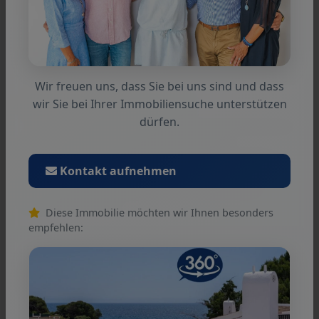
intermedia y los errores son reservados.
Wir freuen uns, dass Sie bei uns sind und dass
Condiciones generales
wir Sie bei Ihrer Immobiliensuche unterstützen
dürfen.
Nos referimos a nuestros términos y
condiciones. A través de más utilizar nuestros
Kontakt aufnehmen
servicios usted explicar su conocimiento y
consentimiento.
Diese Immobilie möchten wir Ihnen besonders
empfehlen:
Persona de contacto