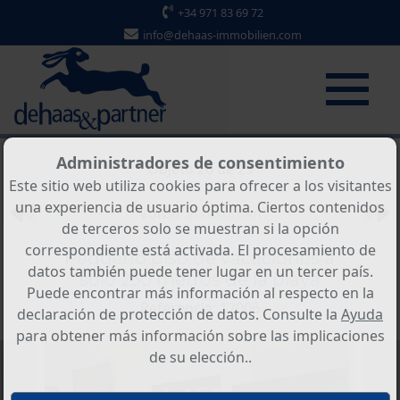
+34 971 83 69 72
info@dehaas-immobilien.com
Administradores de consentimiento
Objeto 26 de 29
Este sitio web utiliza cookies para ofrecer a los visitantes
una experiencia de usuario óptima. Ciertos contenidos
Volver al resumen
de terceros solo se muestran si la opción
correspondiente está activada. El procesamiento de
Pequeño piso de vacaciones a
datos también puede tener lugar en un tercer país.
sólo 250 metros de la playa
Puede encontrar más información al respecto en la
Referencia: 12006
declaración de protección de datos. Consulte la
Ayuda
para obtener más información sobre las implicaciones
de su elección..