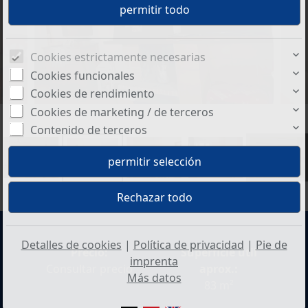
Cookies estrictamente necesarias
Cookies funcionales
Cookies de rendimiento
Cookies de marketing / de terceros
Contenido de terceros
+8
Detalles de cookies
|
Política de privacidad
|
Pie de
Precio:
Superficie útil
imprenta
Consultar precio
aprox.:
Más datos
83 m²