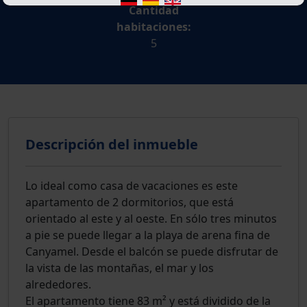
Cantidad
habitaciones:
5
Descripción del inmueble
Lo ideal como casa de vacaciones es este
apartamento de 2 dormitorios, que está
orientado al este y al oeste. En sólo tres minutos
a pie se puede llegar a la playa de arena fina de
Canyamel. Desde el balcón se puede disfrutar de
la vista de las montañas, el mar y los
alrededores.
El apartamento tiene 83 m² y está dividido de la