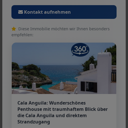
Kontakt aufnehmen
Diese Immobilie möchten wir Ihnen besonders
empfehlen:
Frank Steinhoff
Propietario y Director Gerente
+34 971 83 69 72
info@dehaas-immobilien.com
Cala Anguila: Wunderschönes
Penthouse mit traumhaftem Blick über
die Cala Anguila und direktem
Strandzugang