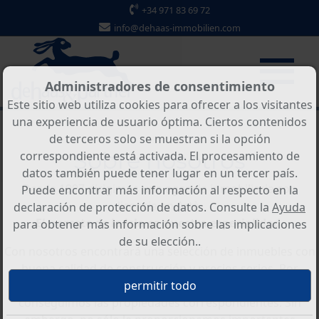
+34 971 83 69 72
info@dehaas-immobilien.com
Administradores de consentimiento
Este sitio web utiliza cookies para ofrecer a los visitantes
una experiencia de usuario óptima. Ciertos contenidos
de terceros solo se muestran si la opción
Sobre nosotros
correspondiente está activada. El procesamiento de
datos también puede tener lugar en un tercer país.
Desde 1997 dirigimos una agencia inmobiliaria con
Puede encontrar más información al respecto en la
licencia en Artà.
declaración de protección de datos. Consulte la
Ayuda
El noreste de la isla es nuestra especialidad.
para obtener más información sobre las implicaciones
de su elección..
Con nosotros encontrará una selección de inmuebles con
buena calidad de construcción y precios serios. Por
supuesto, también atendemos peticiones especiales y
conseguimos las propiedades correspondientes. Sin