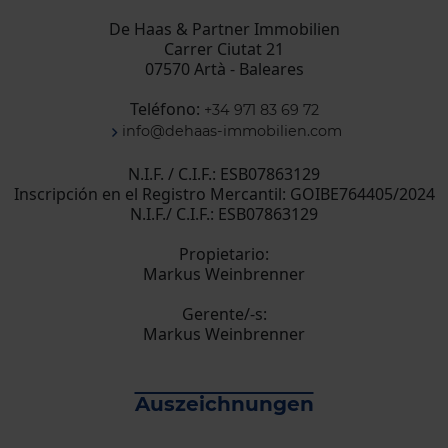
De Haas & Partner Immobilien
Carrer Ciutat 21
07570 Artà - Baleares
Teléfono:
+34 971 83 69 72
info@dehaas-immobilien.com
N.I.F. / C.I.F.: ESB07863129
Inscripción en el Registro Mercantil: GOIBE764405/2024
N.I.F./ C.I.F.: ESB07863129
Propietario:
Markus Weinbrenner
Gerente/-s:
Markus Weinbrenner
Auszeichnungen