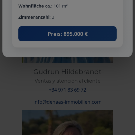
Wohnfläche ca.:
101 m²
Zimmeranzahl:
3
Preis: 895.000 €
Gudrun Hildebrandt
Ventas y atención al cliente
+34 971 83 69 72
info@dehaas-immobilien.com