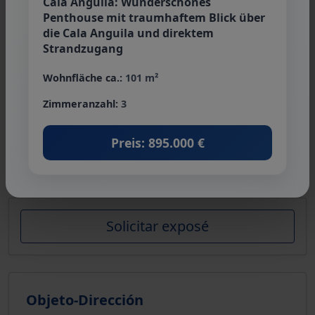
Cala Anguila: Wunderschönes
Penthouse mit traumhaftem Blick über
die Cala Anguila und direktem
Strandzugang
Wohnfläche ca.:
101 m²
De Haas & Partner Immobilien
Zimmeranzahl:
3
Teléfono:
+34 971 83 69 72
Preis: 895.000 €
info@dehaas-immobilien.com
Solicitar exposé
Objeto-Dirección