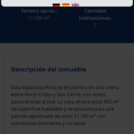
Terreno aprox.:
Cantidad
11.700 m²
habitaciones:
7
Descripción del inmueble
Esta espaciosa finca se encuentra en una colina
entre Porto Cristo y Son Carriò, con vistas
panorámicas al mar. La casa ofrece unos 405 m²
de superficie habitable y se encuentra en una
parcela ajardinada de unos 11.700 m² con
numerosos limoneros y un olivar.