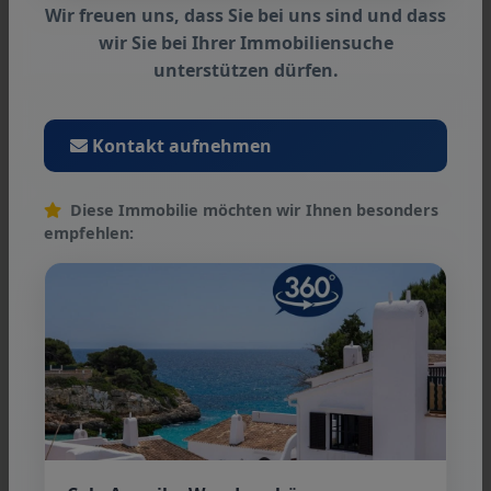
venta intermedia y los errores son reservados.
Wir freuen uns, dass Sie bei uns sind und dass
wir Sie bei Ihrer Immobiliensuche
unterstützen dürfen.
Kontakt aufnehmen
Condiciones generales
Diese Immobilie möchten wir Ihnen besonders
Nos referimos a nuestros términos y
empfehlen:
condiciones. A través de más utilizar nuestros
servicios usted explicar su conocimiento y
consentimiento.
Persona de contacto