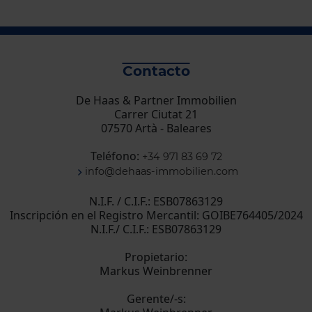
Contacto
De Haas & Partner Immobilien
Carrer Ciutat 21
07570 Artà - Baleares
Teléfono:
+34 971 83 69 72
info@dehaas-immobilien.com
N.I.F. / C.I.F.: ESB07863129
Inscripción en el Registro Mercantil: GOIBE764405/2024
N.I.F./ C.I.F.: ESB07863129
Propietario:
Markus Weinbrenner
Gerente/-s: