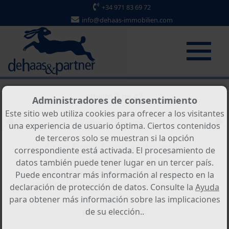
+34 971 83 69 72
info@dehaas-immobilien.com
Objeto 8 de 42
Administradores de consentimiento
Este sitio web utiliza cookies para ofrecer a los visitantes
Volver al resumen
una experiencia de usuario óptima. Ciertos contenidos
de terceros solo se muestran si la opción
Gran finca familiar de estilo
correspondiente está activada. El procesamiento de
mallorquín con vistas
datos también puede tener lugar en un tercer país.
panorámicas al mar, amplio
Puede encontrar más información al respecto en la
jardín, limoneros y una pequeña
declaración de protección de datos. Consulte la
Ayuda
casita
para obtener más información sobre las implicaciones
de su elección..
Referencia: 3075