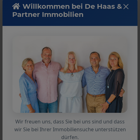
Provision
Willkommen bei De Haas &
Partner Immobilien
Für den Käufer fällt keine Makler-Provion an.
Anmerkung
Die von uns gemachten Informationen beruhen
auf Angaben des Verkäufers bzw. der
Verkäuferin. Für die Richtigkeit und
Vollständigkeit der Angaben kann keine Gewähr
bzw. Haftung übernommen werden. Ein
Zwischenverkauf und Irrtümer sind vorbehalten.
Wir freuen uns, dass Sie bei uns sind und dass
wir Sie bei Ihrer Immobiliensuche unterstützen
dürfen.