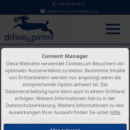
+34 971 83 69 72
info@dehaas-immobilien.com
Objekt 32 von 42
Consent Manager
Diese Webseite verwendet Cookies,um Besuchern ein
Zurück zur Übersicht
optimales Nutzererlebnis zu bieten. Bestimmte Inhalte
von Drittanbietern werden nur angezeigt,wenn die
Exzellente Naturstein-Finca mit
entsprechende Option aktiviert ist. Die
mediterranem Garten und
Datenverarbeitung kann dann auch in einem Drittland
Vermietlizenz
erfolgen. Weitere Informationen hierzu in der
Datenschutzerklärung. Weitere Informationen zu den
Objekt-Nr.: 10021
Auswirkungen Ihrer Auswahl finden Sie unter
Hilfe
.