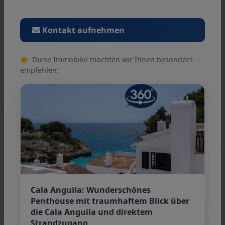
Sonstiges
Kontakt aufnehmen
AUF WUNSCH erstellen wir gerne einen Kontakt
für die Kauf-Finanzierung der Immobilie.
Diese Immobilie möchten wir Ihnen besonders
empfehlen:
AGB
Wir weisen auf unsere Allgemeinen
Geschäftsbedingungen hin. Durch weitere
Inanspruchnahme unserer Leistungen erklären
Sie die Kenntnis und Ihr Einverständnis.
Cala Anguila: Wunderschönes
Penthouse mit traumhaftem Blick über
die Cala Anguila und direktem
Strandzugang