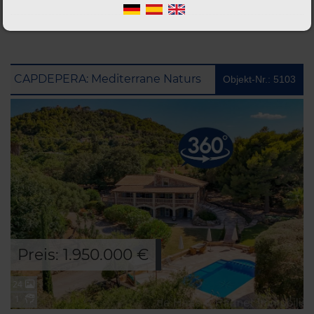
CAPDEPERA: Mediterrane Natursteinfinca mit ETV Lizenz, idyllischem Garten, Pool und Meerblick
Objekt-Nr.: 5103
Preis: 1.950.000 €
24
1