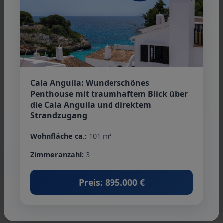
Preis: auf Anfrage
27
Basisinformationen
Cala Anguila: Wunderschönes
07570 Artà
Penthouse mit traumhaftem Blick über
Islas Baleares
die Cala Anguila und direktem
Wohnfläche ca.: 236 m²
Strandzugang
Grundstück ca.: 875 m²
Wohnfläche ca.:
101 m²
Zimmeranzahl: 12
Zimmeranzahl:
3
Weitere Informationen
Preis: 895.000 €