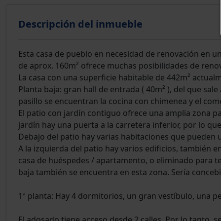
Descripción del inmueble
Esta casa de pueblo en necesidad de renovación en un
de aprox. 160m² ofrece muchas posibilidades de renov
La casa con una superficie habitable de 442m² actualme
Planta baja: gran hall de entrada ( 40m² ), del que sal
pasillo se encuentran la cocina con chimenea y el com
El patio con jardín contiguo ofrece una amplia zona pa
jardín hay una puerta a la carretera inferior, por lo qu
Debajo del patio hay varias habitaciones que pueden ut
A la izquierda del patio hay varios edificios, tambié
casa de huéspedes / apartamento, o eliminado para te
baja también se encuentra en esta zona. Sería concebib
1ª planta: Hay 4 dormitorios, un gran vestíbulo, una pe
El adosado tiene acceso desde 2 calles. Por lo tanto, s