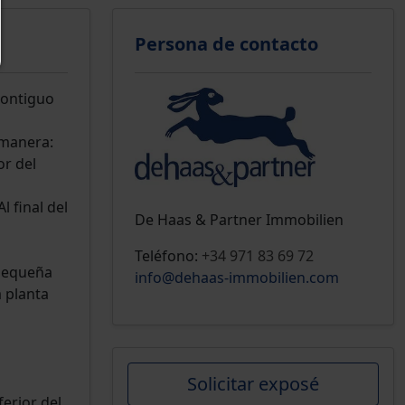
Persona de contacto
contiguo
 manera:
or del
 final del
De Haas & Partner Immobilien
Teléfono:
+34 971 83 69 72
 pequeña
info@dehaas-immobilien.com
 planta
Solicitar exposé
ferior del