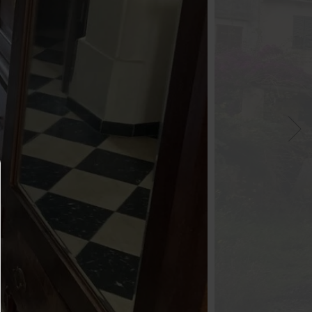
Administradores de consentimiento
AYUDA
Para continuar,debe hacer una selección de cooki
continuación encontrará una explicación de las dif
opciones y su significado.
permitir todo: