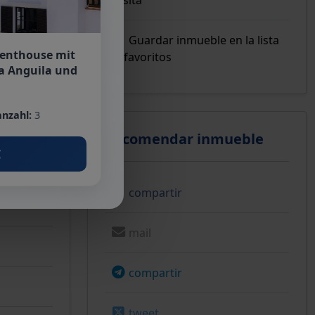
Guardar inmueble en la lista
Penthouse mit
de favoritos
a Anguila und
nzahl:
3
Recomendar inmueble
€
compartir
mail
compartir
tweet