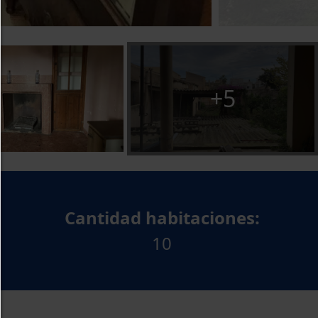
Cualquier cookie,como cookies de seguimiento y an
y contenido de terceros.
permitir selección:
Solo se permite el contenido de terceros o los tip
+5
cookies que haya marcado en las casillas de verific
Rechazar todo:
Solo se permiten cookies técnicamente necesari
ningún contenido de terceros.
Puede cambiar su configuración de cookies aquí
Cantidad habitaciones:
cualquier momento:
Detalles de cookies
|
Política de privacidad
|
Pie
10
imprenta
volver