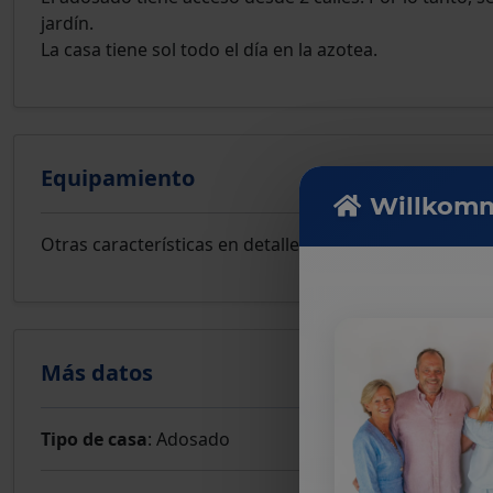
jardín.
La casa tiene sol todo el día en la azotea.
Equipamiento
Willkomm
Otras características en detalle: electricidad pública, 
Más datos
Tipo de casa
: Adosado