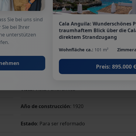
Cocina
: Cocina completa
ss Sie bei uns sind
Cantidad dormitorios
: 6
Cala Anguila: Wunderschönes 
 Sie bei Ihrer
traumhaftem Blick über die Cal
he unterstützen
Terraza
: 2
direktem Strandzugang
fen.
Wohnfläche ca.:
101 m²
Zimmera
Chimenea
: sí
fnehmen
Preis: 895.000 
Para vacaciones
: sí
Vista
: Vista Panorámica
Año de construcción
: 1920
Estado
: Para ser reformado