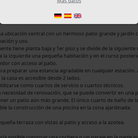
Más datos
a ubicación central con un hermoso patio grande y jardín 
ación y uso.
nte tiene planta baja y 1er piso y se divide de la siguiente
e a la izquierda una pequeña habitación y en el curso posteri
edor con acceso al patio.
ra preparar una estancia agradable en cualquier estación. Al
e la casa es accesible desde 2 lados.
ilizarse como cuartos de servicio o cuartos técnicos.
n en necesidad de renovación, que se puede convertir en una
ner un patio aún más grande. El único cuarto de baño de la
le la construcción de una piscina en la zona ajardinada.
queña terraza con vistas al patio y acceso a la azotea.
ería posible construir una cochera o un garaje en la parte in