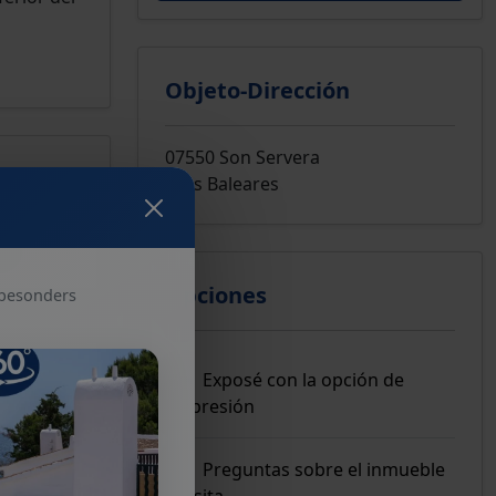
Objeto-Dirección
07550 Son Servera
Islas Baleares
.
Opciones
 besonders
Exposé con la opción de
impresión
Preguntas sobre el inmueble
/ visita