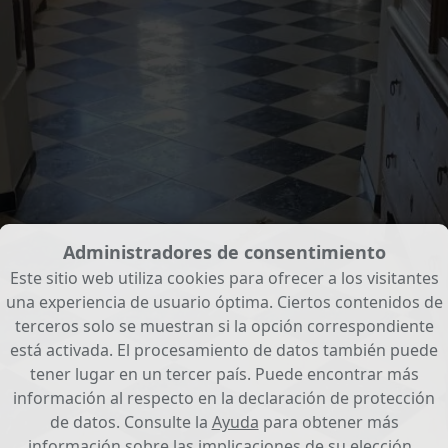
Administradores de consentimiento
Este sitio web utiliza cookies para ofrecer a los visitantes
una experiencia de usuario óptima. Ciertos contenidos de
terceros solo se muestran si la opción correspondiente
está activada. El procesamiento de datos también puede
tener lugar en un tercer país. Puede encontrar más
información al respecto en la declaración de protección
de datos. Consulte la
Ayuda
para obtener más
información sobre las implicaciones de su elección..