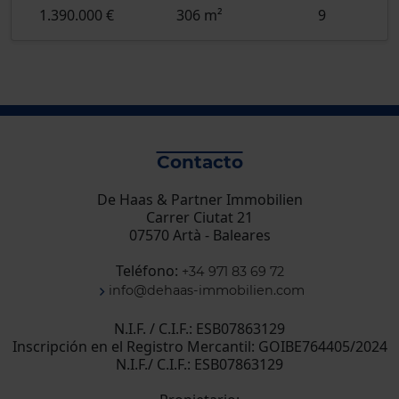
1.390.000 €
306 m²
9
Contacto
De Haas & Partner Immobilien
Carrer Ciutat 21
07570 Artà - Baleares
Teléfono:
+34 971 83 69 72
info@dehaas-immobilien.com
N.I.F. / C.I.F.: ESB07863129
Inscripción en el Registro Mercantil: GOIBE764405/2024
N.I.F./ C.I.F.: ESB07863129