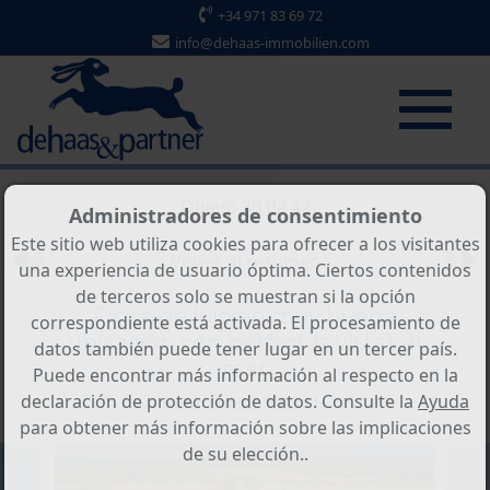
+34 971 83 69 72
info@dehaas-immobilien.com
Objeto 30 de 42
Administradores de consentimiento
Este sitio web utiliza cookies para ofrecer a los visitantes
Volver al resumen
una experiencia de usuario óptima. Ciertos contenidos
de terceros solo se muestran si la opción
Finca de lujo en muy buena
correspondiente está activada. El procesamiento de
ubicación con perfectas vistas al
datos también puede tener lugar en un tercer país.
mar
Puede encontrar más información al respecto en la
declaración de protección de datos. Consulte la
Ayuda
Referencia: 10034 H
para obtener más información sobre las implicaciones
de su elección..