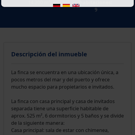
14.200 m²
habitaciones:
9
Descripción del inmueble
La finca se encuentra en una ubicación única, a
pocos metros del mar y del puerto y ofrece
mucho espacio para propietarios e invitados.
La finca con casa principal y casa de invitados
separada tiene una superficie habitable de
aprox. 525 m², 6 dormitorios y 5 baños y se divide
de la siguiente manera:
Casa principal: sala de estar con chimenea,