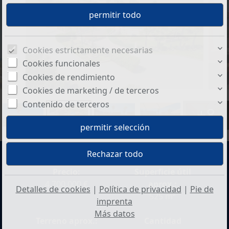
Cookies estrictamente necesarias
Cookies funcionales
Cookies de rendimiento
Cookies de marketing / de terceros
Contenido de terceros
+8
Precio:
Superficie útil
4.700.000 €
aprox.:
Detalles de cookies
|
Política de privacidad
|
Pie de
525 m²
imprenta
Más datos
Terreno aprox.:
Cantidad