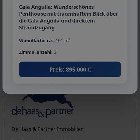
Cala Anguila: Wunderschönes
Nos referimos a nuestros términos y
Penthouse mit traumhaftem Blick über
condiciones. A través de más utilizar nuestros
die Cala Anguila und direktem
servicios usted explicar su conocimiento y
Strandzugang
consentimiento.
Wohnfläche ca.:
101 m²
Zimmeranzahl:
3
Persona de contacto
Preis: 895.000 €
De Haas & Partner Immobilien