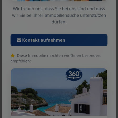
Wir freuen uns, dass Sie bei uns sind und dass
wir Sie bei Ihrer Immobiliensuche unterstützen
dürfen.
Nota
Kontakt aufnehmen
La información proporcionada por nosotros se
basa en la información proporcionada por el
vendedor o el vendedor. Para la exactitud e
Diese Immobilie möchten wir Ihnen besonders
integridad de la información, ninguna
empfehlen:
responsabilidad puede ser aceptada. Una venta
intermedia y los errores son reservados.
Condiciones generales