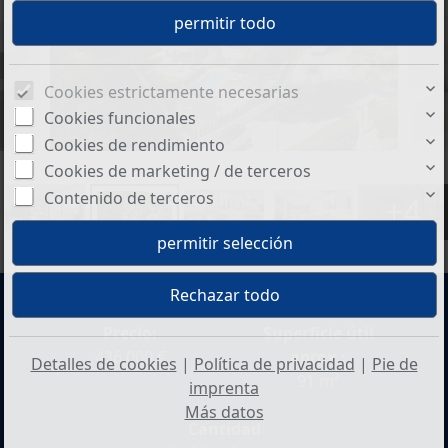
Cookies estrictamente necesarias
Cookies funcionales
Cookies de rendimiento
Cookies de marketing / de terceros
Contenido de terceros
+4
Precio:
Superficie útil
436.000 €
aprox.:
Detalles de cookies
|
Política de privacidad
|
Pie de
91 m²
imprenta
Más datos
Cantidad