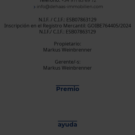
+34 971 83 69 72
info@dehaas-immobilien.com
N.I.F. / C.I.F.: ESB07863129
Inscripción en el Registro Mercantil: GOIBE764405/2024
N.I.F./ C.I.F.: ESB07863129
Propietario:
Markus Weinbrenner
Gerente/-s:
Markus Weinbrenner
Premio
ayuda