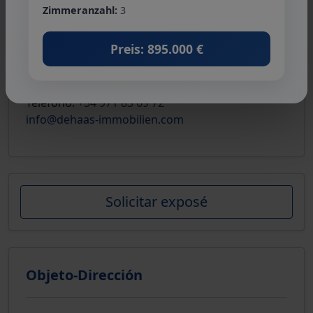
Zimmeranzahl:
3
Preis: 895.000 €
De Haas & Partner Immobilien
Teléfono:
+34 971 83 69 72
info@dehaas-immobilien.com
Solicitar exposé
Objeto-Dirección