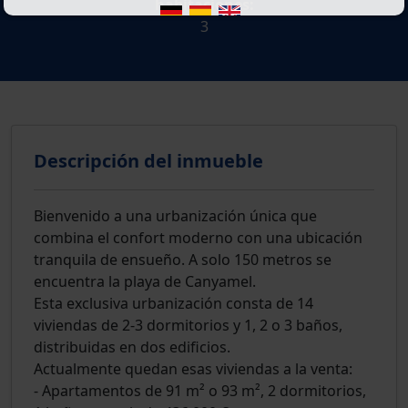
habitaciones:
3
Descripción del inmueble
Bienvenido a una urbanización única que
combina el confort moderno con una ubicación
tranquila de ensueño. A solo 150 metros se
encuentra la playa de Canyamel.
Esta exclusiva urbanización consta de 14
viviendas de 2-3 dormitorios y 1, 2 o 3 baños,
distribuidas en dos edificios.
Actualmente quedan esas viviendas a la venta:
- Apartamentos de 91 m² o 93 m², 2 dormitorios,