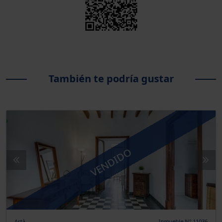
También te podría gustar
VENDIDO
Artà
Inmueble Nº 11036