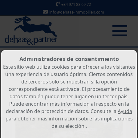
+34 971 83 69 72
info@dehaas-immobilien.com
Objeto 22 de 29
Administradores de consentimiento
Este sitio web utiliza cookies para ofrecer a los visitantes
Volver al resumen
una experiencia de usuario óptima. Ciertos contenidos
de terceros solo se muestran si la opción
Apartamentos exclusivos en
correspondiente está activada. El procesamiento de
una ubicación privilegiada
datos también puede tener lugar en un tercer país.
Puede encontrar más información al respecto en la
Referencia: 0070
declaración de protección de datos. Consulte la
Ayuda
para obtener más información sobre las implicaciones
de su elección..