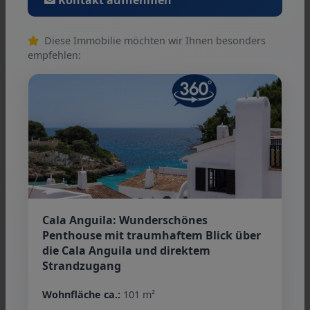
Diese Immobilie möchten wir Ihnen besonders
empfehlen:
Condiciones generales
Nos referimos a nuestros términos y
condiciones. A través de más utilizar nuestros
servicios usted explicar su conocimiento y
consentimiento.
Cala Anguila: Wunderschönes
Penthouse mit traumhaftem Blick über
Persona de contacto
die Cala Anguila und direktem
Strandzugang
Wohnfläche ca.:
101 m²