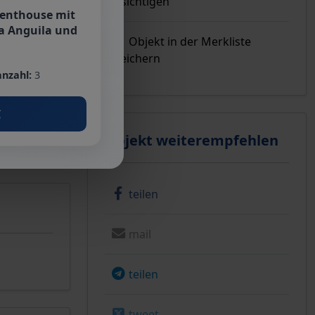
Besichtigen
Penthouse mit
a Anguila und
Objekt in der Merkliste
speichern
nzahl:
3
€
Objekt weiterempfehlen
teilen
mail
teilen
tweet