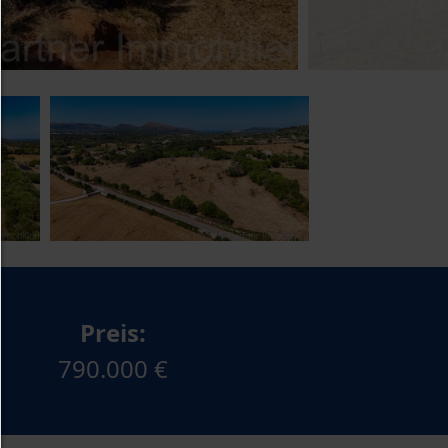
Jedes Cookie wie z.B. Tracking- und Analytische-Co
sowie Drittanbieter-Inhalte.
Auswahl erlauben:
Es werden nur Drittanbieter-Inhalte oder die Coo
Arten zugelassen die Sie in den Checkboxen ange
haben.
Nur notwendiges zulassen:
Es werden nur die technisch notwendigen Cook
zugelassen und keine Drittanbieter-Inhalte.
Sie können Ihre Cookie-Einstellung jederzeit hier ä
Preis:
Cookie-Details
|
Datenschutz
|
Impressum
790.000 €
zurück