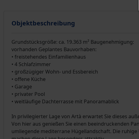
Objektbeschreibung
Grundstücksgröße: ca. 19.363 m² Baugenehmigung:
vorhanden Geplantes Bauvorhaben:
• freistehendes Einfamilienhaus
• 4 Schlafzimmer
• großzügiger Wohn- und Essbereich
• offene Küche
• Garage
• privater Pool
• weitläufige Dachterrasse mit Panoramablick
In privilegierter Lage von Artà erwartet Sie dieses a
Von hier aus genießen Sie einen beeindruckenden Pan
umliegende mediterrane Hügellandschaft. Die ruhige
machen diese Lage besonders attraktiv.
…