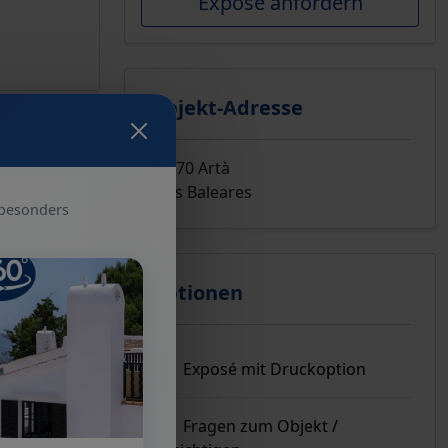
Exposé anfordern
Objekt-Adresse
07570 Artà
Islas Baleares
 besonders
Optionen
Exposé mit Druckoption
Fragen zum Objekt /