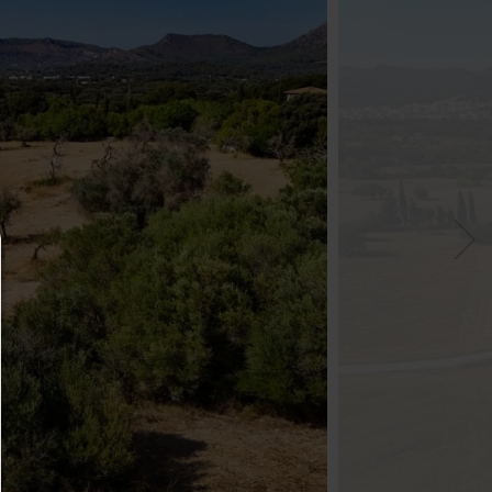
Consent Manager
HILFE
Um fortfahren zu können,müssen Sie eine Cook
Auswahl treffen. Nachfolgend erhalten Sie ein
Erläuterung der verschiedenen Optionen und ih
Bedeutung.
Alles zulassen: