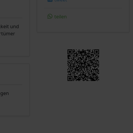
teilen
gkeit und
rrtümer
ngen