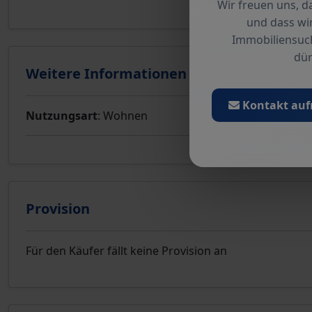
Wir freuen uns, da
und dass wir
Immobiliensuc
dür
Weitere Informationen
Kontakt au
Nutzungsart
: Wohnen
Provision
Für den Käufer fällt keine Provision an