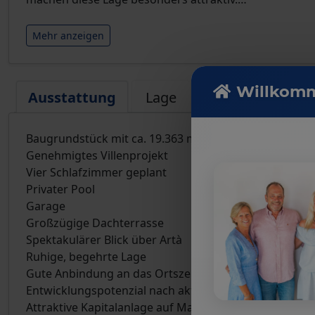
Mehr anzeigen
Willkomm
Ausstattung
Lage
Baugrundstück mit ca. 19.363 m²
Genehmigtes Villenprojekt
Vier Schlafzimmer geplant
Privater Pool
Garage
Großzügige Dachterrasse
Spektakulärer Blick über Artà
Ruhige, begehrte Lage
Gute Anbindung an das Ortszentrum
Entwicklungspotenzial nach aktueller Baugesetzgebu
Attraktive Kapitalanlage auf Mallorca