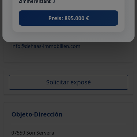
Zimmeranzahl:
3
Preis: 895.000 €
De Haas & Partner Immobilien
Teléfono:
+34 971 83 69 72
info@dehaas-immobilien.com
Solicitar exposé
Objeto-Dirección
07550 Son Servera