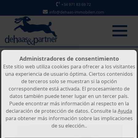
+34 971 83 69 72
info@dehaas-immobilien.com
Objeto 22 de 42
Administradores de consentimiento
Este sitio web utiliza cookies para ofrecer a los visitantes
Volver al resumen
una experiencia de usuario óptima. Ciertos contenidos
de terceros solo se muestran si la opción
Finca de nueva construcción
correspondiente está activada. El procesamiento de
con vistas al mar, amplias vistas
datos también puede tener lugar en un tercer país.
y muy cerca del campo de golf
Puede encontrar más información al respecto en la
declaración de protección de datos. Consulte la
Ayuda
Referencia: 5080 PB
para obtener más información sobre las implicaciones
de su elección..