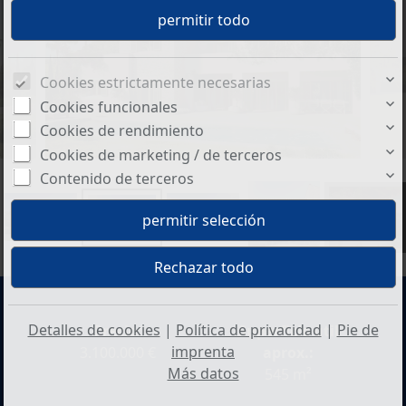
Cookies estrictamente necesarias
Cookies funcionales
Cookies de rendimiento
Cookies de marketing / de terceros
Contenido de terceros
+8
Detalles de cookies
|
Política de privacidad
|
Pie de
Precio:
Superficie útil
imprenta
3.100.000 €
aprox.:
Más datos
545 m²