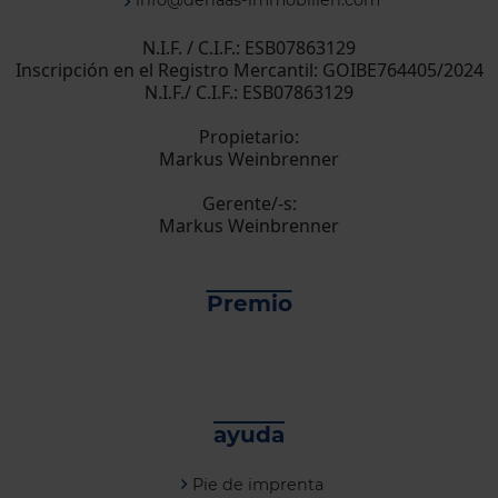
info@dehaas-immobilien.com
N.I.F. / C.I.F.: ESB07863129
Inscripción en el Registro Mercantil: GOIBE764405/2024
N.I.F./ C.I.F.: ESB07863129
Propietario:
Markus Weinbrenner
Gerente/-s:
Markus Weinbrenner
Premio
ayuda
Pie de imprenta