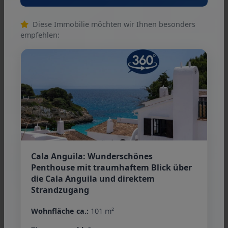
Diese Immobilie möchten wir Ihnen besonders
empfehlen:
Condiciones generales
Nos referimos a nuestros términos y
condiciones. A través de más utilizar nuestros
servicios usted explicar su conocimiento y
consentimiento.
Cala Anguila: Wunderschönes
Penthouse mit traumhaftem Blick über
Persona de contacto
die Cala Anguila und direktem
Strandzugang
Wohnfläche ca.:
101 m²