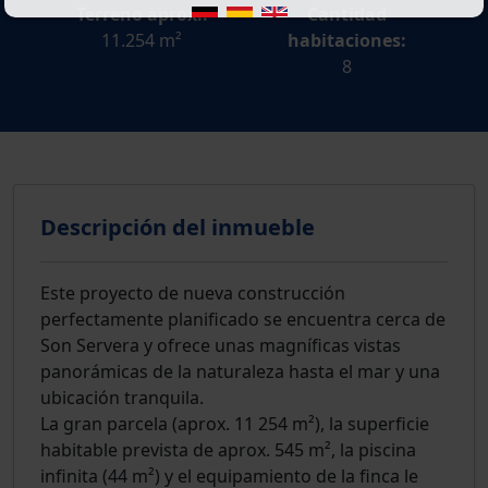
Terreno aprox.:
Cantidad
11.254 m²
habitaciones:
8
Descripción del inmueble
Este proyecto de nueva construcción
perfectamente planificado se encuentra cerca de
Son Servera y ofrece unas magníficas vistas
panorámicas de la naturaleza hasta el mar y una
ubicación tranquila.
La gran parcela (aprox. 11 254 m²), la superficie
habitable prevista de aprox. 545 m², la piscina
infinita (44 m²) y el equipamiento de la finca le